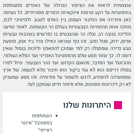
עוצמתית לראות את הציפור הגדולה של האנדים מתעופפת
בחופשיות על רקע טרסות אינקאיות וכפרים מסורתיים. כל נשימה
כאן מזכירה את החיבור העמוק בין האדם לטבע. ולמיטיבי לכת,
מחכה אחת מהחוויות הצבעוניות בעולם הר הקשתות. לאחר נסיעה
והליכה בגובה רב, נגלה הר שהצבעים בו נפרשים בשכבות טבעיות
אדום, ירוק, סגול וזהב. זהו נוף שנראה כאילו צויר ביד אמן, תופעת
טבע נדירה שמתגלה רק למי שמוכן להתאמץ ולזכות בגמול שאין
דומה לו. כך שזור מסע שלם מהפסטיבל האנדיני ועד הפלא העולמי,
מהג’ונגל ועד המדבר, מהאגם הקדוש ועד ההר הצבעוני. טיול לפרו
בסולו דרימס הוא לא עוד ביקור הוא חיבור מלא לנשמה של ארץ
שממשיכה להפתיע, לרגש ולשמור על סודותיה. זהו מסע שמעניק
לא רק זיכרונות ותמונות, אלא סיפור חיים שנחקק לעד.
היתרונות שלנו
השתתפות
בפסטיבל "אינטי
ראיימי"