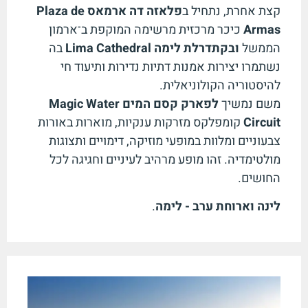
קצת אחרת, נתחיל ב
פלאזה דה ארמאס
Plaza de
Armas
כיכר מרכזית מרשימה המוקפת ב־ארמון
הממשל
ובקתדרלת לימה
Lima Cathedral
בה
נשתמרו יצירות אמנות דתיות נדירות ותיעוד חי
להיסטוריה הקולוניאלית.
משם נמשיך
לפארק קסם המים
Magic Water
Circuit
קומפלקס מזרקות ענקיות, מוארות באורות
צבעוניים ומלוות במופעי מוזיקה, דימויים ותצוגות
מולטימדיה. זהו מופע מרהיב לעיניים וחגיגה לכל
החושים.
לינה וארוחת ערב - לימה
.