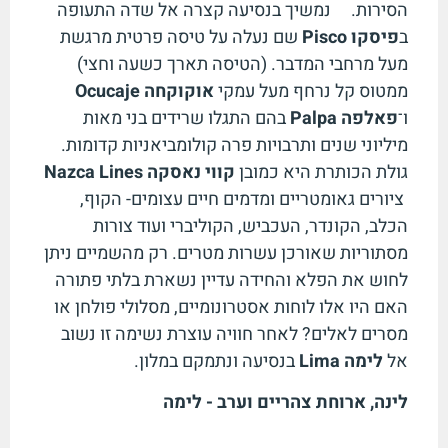
הסירות. נמשיך בנסיעה קצרה אל שדה התעופה
ב
פיסקו
Pisco
שם נעלה על טיסה פרטית מרגשת
מעל מרחבי המדבר. (הטיסה תארך כשעה וחצי)
ממטוס קל נרחף מעל עמקי
אוקוקחה
Ocucaje
ו־
פאלפה
Palpa
בהם התגלו שרידים בני מאות
מיליוני שנים ותרבויות פרה קולומביאניות קדומות.
גולת הכותרת היא כמובן
קווי נאסקה
Nazca Lines
ציורים גאומטריים ומדמים חיים עצומים- הקוף,
הכלב, הקונדר, העכביש, הקוליברי ועוד צורות
מסתוריות שאורכן עשרות מטרים. רק מהשמיים ניתן
לחוש את הפלא והחידה עדיין נשארת בלתי פתורה
האם היו אלו לוחות אסטרונומיים, מסלולי פולחן או
מסרים לאלים? לאחר חוויה עוצרת נשימה זו נשוב
אל
לימה
Lima
בנסיעה ונתמקם במלון.
לינה, ארוחת צהריים וערב - לימה