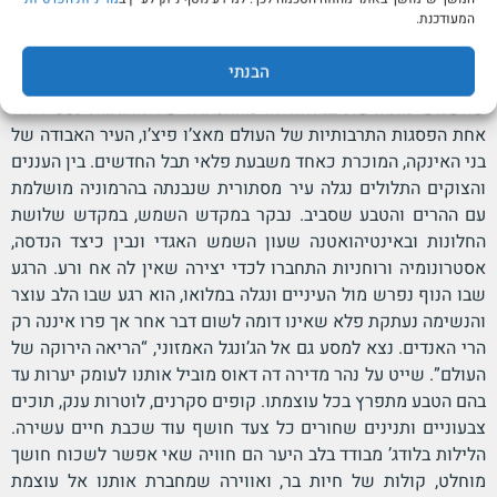
האינקה כמקור החיים. המעמד הדרמטי במצודת סקסאיוומאן, שם
המעודכנת.
מתבצע הטקס המרכזי, מחזיר אותנו מאות שנים אחורה וממחיש
כיצד מסורת עתיקה מתעוררת לחיים. אין ספק שזו אחת מנקודות
הבנתי
השיא של המסע חוויה תרבותית חד־פעמית שמתרחשת בדיוק בזמן
שהשמש מתחדשת במחזוריה. מהאנרגיה של החגיגות נעפיל אל
אחת הפסגות התרבותיות של העולם מאצ’ו פיצ’ו, העיר האבודה של
בני האינקה, המוכרת כאחד משבעת פלאי תבל החדשים. בין העננים
והצוקים התלולים נגלה עיר מסתורית שנבנתה בהרמוניה מושלמת
עם ההרים והטבע שסביב. נבקר במקדש השמש, במקדש שלושת
החלונות ובאינטיהואטנה שעון השמש האגדי ונבין כיצד הנדסה,
אסטרונומיה ורוחניות התחברו לכדי יצירה שאין לה אח ורע. הרגע
שבו הנוף נפרש מול העיניים ונגלה במלואו, הוא רגע שבו הלב עוצר
והנשימה נעתקת פלא שאינו דומה לשום דבר אחר אך פרו איננה רק
הרי האנדים. נצא למסע גם אל הג’ונגל האמזוני, “הריאה הירוקה של
העולם”. שייט על נהר מדירה דה דאוס מוביל אותנו לעומק יערות עד
בהם הטבע מתפרץ בכל עוצמתו. קופים סקרנים, לוטרות ענק, תוכים
צבעוניים ותנינים שחורים כל צעד חושף עוד שכבת חיים עשירה.
הלילות בלודג’ מבודד בלב היער הם חוויה שאי אפשר לשכוח חושך
מוחלט, קולות של חיות בר, ואווירה שמחברת אותנו אל עוצמת