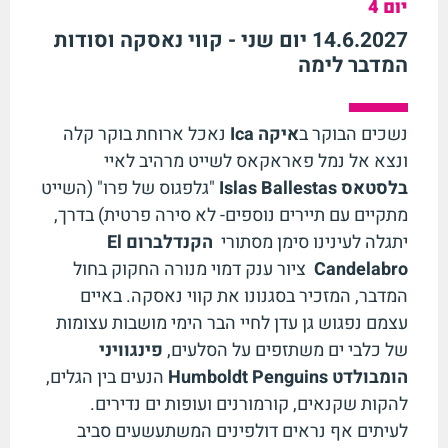
יום 4
14.6.2027 יום שני - קווי נאסקה וסודות
המדבר לימה
נשכים הבוקר ב
איקה
Ica
נאכל ארוחת בוקר קלה
ונצא אל נמל פאראקאס לשייט מרהיב לאיי
בלסטאס
Islas Ballestas
"גלפגוס של פרו" (השייט
מתקיים עם תיירים נוספים- לא סירה פרטית) בדרך,
יתגלה לעינינו סימן מסתורי
הקנדלברום
El
Candelabro
ציור ענק דמוי מנורה החקוק בחול
המדבר, המזכיר בסגנונו את קווי נאסקה. באיים
עצמם נפגוש גן עדן לחיי הבר הימי מושבות עצומות
של כלבי ים משתזפים על הסלעים,
פינגוויני
הומבולדט
Humboldt Penguins
הנעים בין הגלים,
להקות שקנאים, קורמורנים ועופות ים נדירים.
לעיתים אף נראים דולפינים המשתעשעים סביב