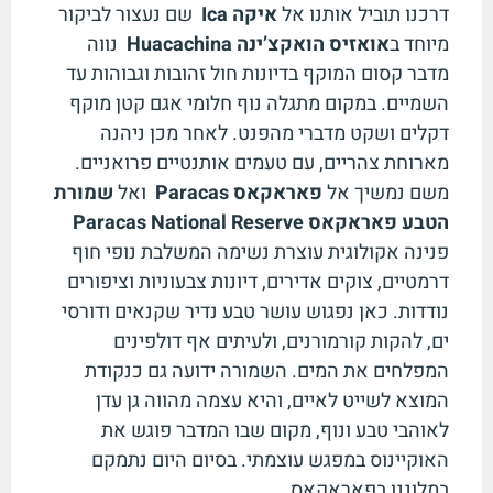
דרכנו תוביל אותנו אל
איקה
Ica
שם נעצור לביקור
מיוחד ב
אואזיס הואקצ’ינה
Huacachina
נווה
מדבר קסום המוקף בדיונות חול זהובות וגבוהות עד
השמיים. במקום מתגלה נוף חלומי אגם קטן מוקף
דקלים ושקט מדברי מהפנט. לאחר מכן ניהנה
מארוחת צהריים, עם טעמים אותנטיים פרואניים.
משם נמשיך אל
פאראקאס
Paracas
ואל
שמורת
הטבע פאראקאס
Paracas National Reserve
פנינה אקולוגית עוצרת נשימה המשלבת נופי חוף
דרמטיים, צוקים אדירים, דיונות צבעוניות וציפורים
נודדות. כאן נפגוש עושר טבע נדיר שקנאים ודורסי
ים, להקות קורמורנים, ולעיתים אף דולפינים
המפלחים את המים. השמורה ידועה גם כנקודת
המוצא לשייט לאיים, והיא עצמה מהווה גן עדן
לאוהבי טבע ונוף, מקום שבו המדבר פוגש את
האוקיינוס במפגש עוצמתי. בסיום היום נתמקם
במלוננו בפאראקאס.