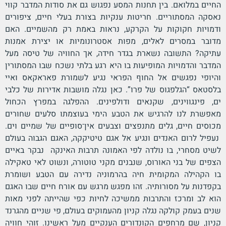
החיים במלואם. בין תחנות המסע נפגוש גם את סודות המדבר קווי
נאסקה המסתוריים. חריטות ענקיות בצורת בעלי חיים, ציפורים
ודמויות חקוקות על הקרקע, נראות באמת רק מהשמיים. האם
מדובר במסרים לאלים, מפות אסטרונומיות או יצירת אמנות
עתיקה? התשובה נשארת בגדר חידה, אך החוויה של טיסה מעל
המדבר והדמויות המופיעות בו היא רגע בלתי נשכח שבו המסתורין
והיופי נפגשים אל החוף הפראי נגיע לשמורת פאראקאס ואיי
בלסטאס “הגלפגוס של פרו”. כאן נגלה מושבות אדירות של כלבי
ים, פינגווינים, שקנאים ודולפינים. ההפלגה במפרץ הכחול
מאפשרת לנו להרגיש את הטבע הימי בעוצמתו סלעים שחורים
מכוסים חיים, גלים מתנפצים וצבעים אין־סופיים של שמיים וים.
נעפיל לרום האנדים ונגיע אל אגם טיטיקקה, האגם הגבוה בעולם
לשיט מסחרי, בו נולדה לפי האמונה תרבות האינקה נבקר באיים
הצפים של בני האורוס, שנבנים מקני טוטורה, ונשוט לאי טאקילה
בו הקהילה המקומית חיה בהרמוניה נדירה עם הטבע ושומרת
בקפדנות על מסורותיה. זהו מפגש מרגש עם אורח חיים שבו האגם
הוא לב ומרכז והתרבות ממשיכה לחיות כפי שהייתה לפני מאות
שנים בעמק קולקה נגלה קניון מהעמוקים בעולם, פי שניים מהגרנד
קניון, שם מרחפים הקונדורים הענקיים מעל ראשינו. זוהי חוויה