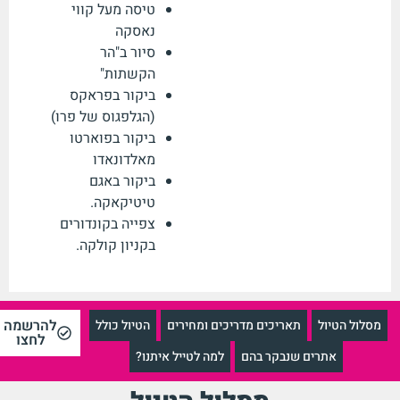
טיסה מעל קווי
נאסקה
סיור ב"הר
הקשתות"
ביקור בפראקס
(הגלפגוס של פרו)
ביקור בפוארטו
מאלדונאדו
ביקור באגם
טיטיקאקה.
צפייה בקונדורים
בקניון קולקה.
להרשמה
מסלול הטיול
תאריכים מדריכים ומחירים
הטיול כולל
לחצו
אתרים שנבקר בהם
למה לטייל איתנו?