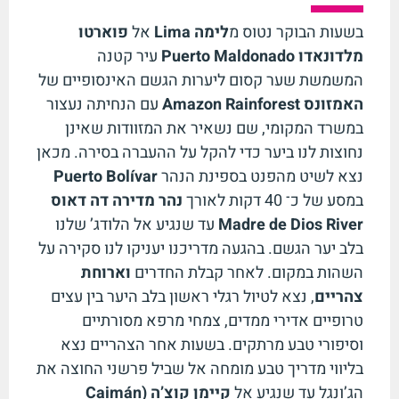
בשעות הבוקר נטוס מ
לימה
Lima
אל
פוארטו
מלדונאדו
Puerto Maldonado
עיר קטנה
המשמשת שער קסום ליערות הגשם האינסופיים של
האמזונס
Amazon Rainforest
עם הנחיתה נעצור
במשרד המקומי, שם נשאיר את המזוודות שאינן
נחוצות לנו ביער כדי להקל על ההעברה בסירה. מכאן
נצא לשיט מהפנט בספינת הנהר
Puerto Bolívar
במסע של כ־ 40 דקות לאורך
נהר מדירה דה דאוס
Madre de Dios River
עד שנגיע אל הלודג’ שלנו
בלב יער הגשם. בהגעה מדריכנו יעניקו לנו סקירה על
השהות במקום. לאחר קבלת החדרים
וארוחת
צהריים
, נצא לטיול רגלי ראשון בלב היער בין עצים
טרופיים אדירי ממדים, צמחי מרפא מסורתיים
וסיפורי טבע מרתקים. בשעות אחר הצהריים נצא
בליווי מדריך טבע מומחה אל שביל פרשני החוצה את
הג’ונגל עד שנגיע אל
קיימן קוצ’ה
(Caimán