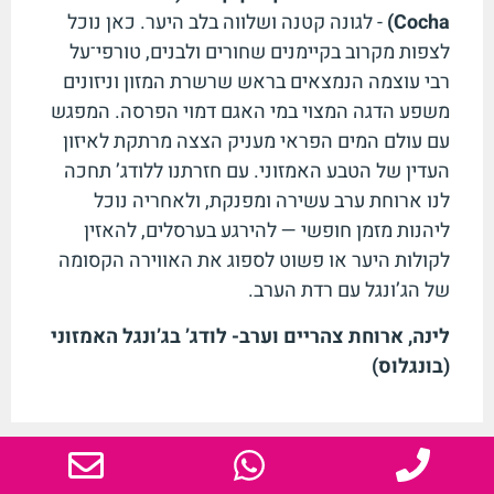
Cocha)
- לגונה קטנה ושלווה בלב היער. כאן נוכל
לצפות מקרוב בקיימנים שחורים ולבנים, טורפי־על
רבי עוצמה הנמצאים בראש שרשרת המזון וניזונים
משפע הדגה המצוי במי האגם דמוי הפרסה. המפגש
עם עולם המים הפראי מעניק הצצה מרתקת לאיזון
העדין של הטבע האמזוני. עם חזרתנו ללודג’ תחכה
לנו ארוחת ערב עשירה ומפנקת, ולאחריה נוכל
ליהנות מזמן חופשי — להירגע בערסלים, להאזין
לקולות היער או פשוט לספוג את האווירה הקסומה
של הג’ונגל עם רדת הערב.
לינה, ארוחת צהריים וערב- לודג’ בג’ונגל האמזוני
(בונגלוס)