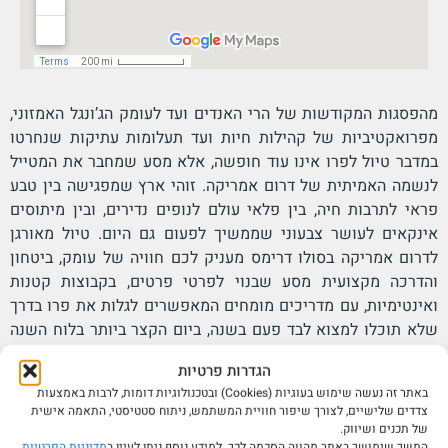
מהפסגות המקודשות של הרי האנדים ועד לעומק הג’ונגל האמזוני,
מפרואקטיביות של קהילות חיות ועד תעלומות עתיקות שנחרטו
במדבר טיול לפרו אינו עוד חופשה, אלא מסע שמחבר את המטייל
לנשמה האמיתית של דרום אמריקה. זוהי ארץ שמפגישה בין טבע
פראי לתרבות חיה, בין פלאי עולם לנופים נדירים, ובין מיתוסים
אינקאים לעושר צבעוני שממשיך לפעום גם היום. טיול מאורגן
לדרום אמריקה בסולו דרימס מעניק לכם חוויה של עומק, ביטחון
והדרכה מקצועית מסע שבנוי לפרטי פרטים, בקבוצות קטנות
ואינטימיות, עם מדריכים מומחים המאפשרים לגלות את פרו בדרך
שלא תוכלו למצוא לבד פעם בשנה, ביום הקצר ביותר בלוח השנה
האנדיני, מתכנסת העיר קוסקו לאירוע יוצא דופן פסטיבל אינטי
הגדרות פרטיות
ראימי, חג השמש של בני האינקה. זהו טקס רב־עוצמה שבו אלפי
באתר זה נעשה שימוש בעוגיות (Cookies) ובטכנולוגיות דומות, לרבות באמצעות
מקומיים ותיירים הופכים את הרחובות לים של צבעים, תלבושות
צדדים שלישיים, לצורך שיפור חוויית המשתמש, ניתוח סטטיסטי, התאמה אישית
רקומות, נגנים ורקדנים, והכול לכבוד אל השמש שנחשב בלב תרבות
של תכנים ושיווק.
המשך שימושך באתר מהווה הסכמה לכך. למידע נוסף ניתן לעיין ב
מדיניות הפרטיות