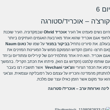
יום 6
קורצ'ה – אוכריד/סטורגה
היום נשים פעמינו אל העיר
אוכריד
Ohrid
שבמקדוניה. העיר שוכנת
לחופי אגם אוכריד שהוא אחד מארבעת האגמים העתיקים ביותר
בעולם. את סיורינו נתחיל
בביקור במנזר
על שמו של
נאום
Naum
(אם תרצו- נחום) הקדוש הממוקם ממש על המעיינות המזינים את
אגם אוכריד. הוא היה אחד מתלמידיהם של קיריליוס ומתודיוס וביחד
עם שותפו קלמנט (הקדוש גם הוא), פיתחו את הכתב הקרילי. בהמשך
ניסע את הכפר הציורי
ווצ'אני
Vevchani
אשר תושביו רצו בעבר
להתנתק מהמדינה והכריזו על עצמם כעל רפובליקה עצמאית. ווצ'אני
הוא עוד מקום אשר הזמן כאילו עצר שם מלכת.
לינה וארוחת ערב – אוכריד/ סטרוגה