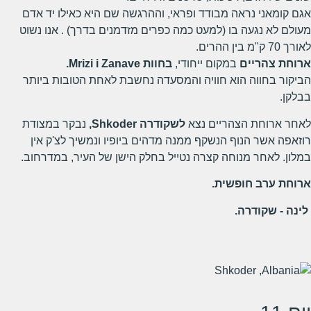
אגם קומאני נראה מבודד ופראי, וההרגשה שם היא כאילו יד אדם
מעולם לא נגעה בו (למעט כמה כפרים מזדמנים בדרך) . אנו נשוט
לאורך 70 ק"מ בין ההרים.
ארוחת צהריים
במקום ייחודי,
בחוות
Mrizi i Zanave
.
הביקור בחווה הוא חוויה והמסעדה נחשבת לאחת הטובות ביותר
בבלקן.
לאחר ארוחת הצהריים נצא
לשקודרה
Shkoder
,
נבקר במצודת
רוזאפה אשר הנוף הנשקף ממנה מדהים ביופיו ונמשיך לצ'ק אין
במלון. לאחר מנוחה קצרה נטייל בחלק הישן של העיר, במדרחוב.
ארוחת ערב חופשית.
לינה - שקודרה.