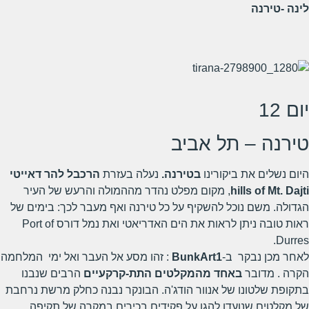
לינה -טירנה
יום 12
טירנה – תל אביב
היום נשלים את ביקורינו
בטירנה.
נעלה בעזרת
הרכבל להר דאייטי
hills of Mt. Dajti
, מקום מפלט נהדר מההמולה והרעש של העיר
הגדולה. משם נוכל להשקיף על כל טירנה ואף מעבר לכך: בימים של
ראות טובה ניתן לראות את הים האדריאטי ואת נמל דורס Port of
Durres.
לאחר מכן נבקר ב-
BunkArt1
: זהו מסע אל העבר ואל ימי המלחמה
הקרה . מדובר
באחד מהמקלטים התת-קרקעיים
הרבים שנבנו
בתקופת שלטונו של אנוור הודג'ה. הבונקר נבנה כחלק מרשת נרחבת
של מקלטים שנועדו להגן על פקידים בכירים במקרה של תקיפה