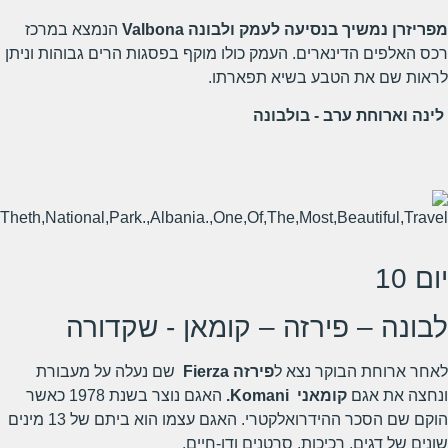
מפריזרן נמשיך בנסיעה לעמק ולבונה
Valbona
הנמצא במרכז
רכס האלפים הדינארים. העמק כולו מוקף בפסגות הרים גבוהות וניתן
לראות שם את הטבע בשיא תפארתו.
לינה וארוחת ערב - בולבונה
יום 10
לבונה – פירזה – קומאן - שקדורה
לאחר ארוחת הבוקר נצא ל
פירזה
Fierza
שם נעלה על מעבורת
ונחצה את אגם
קומאני
Komani
.
האגם נוצר בשנת 1978 כאשר
הוקם שם הסכר ההידרואלקטרי. האגם עצמו הוא ביתם של 13 מינים
שונים של דגים, רכיכות, סרטנים ודו-חיים.