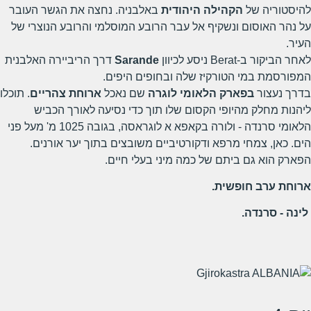
להיסטוריה של
הקהילה היהודית
באלבניה. נחצה את הגשר העובר
על נהר האוסום ונשקיף אל עבר הרובע המוסלמי והרובע הנוצרי של
העיר.
לאחר הביקור ב-Berat ניסע לכיוון
Sarande
דרך הריביירה האלבנית
המפורסמת במי הטורקיז שלה ובחופים היפים.
בדרך נעצור
בפארק הלאומי לוגרה
שם נאכל
ארוחת צהריים
. תוכלו
ליהנות מחלק מהיופי הקסום שלו תוך כדי נסיעה לאורך הכביש
הלאומי סרנדה - ולורה בקאפא א לוגראסה, בגובה 1025 מ' מעל פני
הים. כאן, צמחי מרפא ודקורטיביים משובצים בתוך יער אורנים.
הפארק הוא גם ביתם של כמה מיני בעלי חיים.
ארוחת ערב חופשית.
לינה - סרנדה.