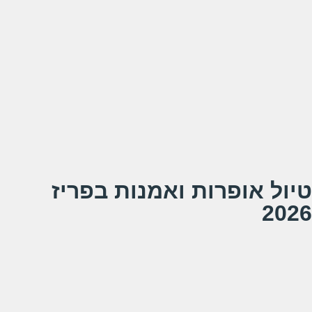
תענוג היה לי לחזור להרגיש "תלמידה" ולהפתח לעולמות חדשים.
עם טעם של עוד
הרבה תודות על חוויה בלתי נשכחת.
נאוה
הבעת תודה קצת ארוכה אבל מהלב
המשך קריאה
טיול אופרות ואמנות בפריז
2026
תודה רבה למרב ודניאלה על המסע המעניין בשבילי המוסיקה
והאומנות.
חוויה מיוחדת עם קבוצה נהדרת.
מקווה לחזור ולהנות מתערוכות וצלילים רבים ונוספים.