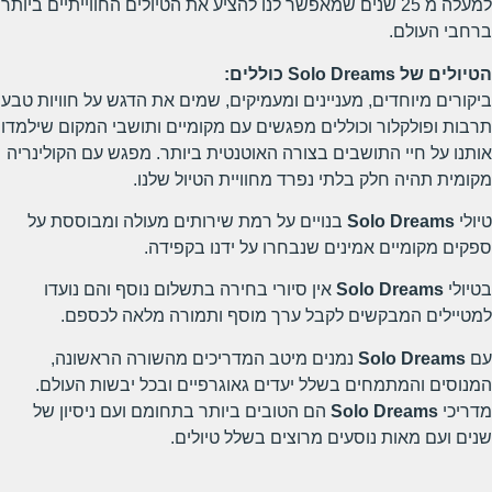
למעלה מ 25 שנים שמאפשר לנו להציע את הטיולים החווייתיים ביותר
ברחבי העולם.
הטיולים של Solo Dreams כוללים:
ביקורים מיוחדים, מעניינים ומעמיקים, שמים את הדגש על חוויות טבע
תרבות ופולקלור וכוללים מפגשים עם מקומיים ותושבי המקום שילמדו
אותנו על חיי התושבים בצורה האוטנטית ביותר. מפגש עם הקולינריה
מקומית תהיה חלק בלתי נפרד מחוויית הטיול שלנו.
טיולי
Solo Dreams
בנויים על רמת שירותים מעולה ומבוססת על
ספקים מקומיים אמינים שנבחרו על ידנו בקפידה.
בטיולי
Solo Dreams
אין סיורי בחירה בתשלום נוסף והם נועדו
למטיילים המבקשים לקבל ערך מוסף ותמורה מלאה לכספם.
עם
Solo Dreams
נמנים מיטב המדריכים מהשורה הראשונה,
המנוסים והמתמחים בשלל יעדים גאוגרפיים ובכל יבשות העולם.
מדריכי
Solo Dreams
הם הטובים ביותר בתחומם ועם ניסיון של
שנים ועם מאות נוסעים מרוצים בשלל טיולים.