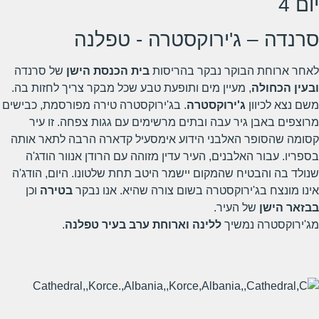
יום 4
סרנדה – ג'ירוקסטרה - טפלנה
לאחר ארוחת הבוקר נבקר בהריסות
בית הכנסת הישן
של סרנדה
ובעין הכחולה
, מעיין מים ותופעת טבע שכל מבקר צריך לחזות בה.
משם נצא לכיוון
ג'ירוקסטרה
. בג'ירוקסטרה טירה מפורסמת, כבישים
מרוצפים באבן גיר עבה ובתים מרשימים עם גגות צפחה. זו עיר
קסומה שהסופר האלבני הידוע אימסעיל קדארה הרבה לתאר אותה
בספריו. עבור האלבנים, העיר עדין מזוהה עם הרודן אנוור הודג'ה
שנולד בה והבטיח שהמקום יישמר היטב תחת שלטונו. היום, הודג'ה
אינו מונצח בג'ירוקסטרה בשום צורה שהיא. אנו נבקר
בטירה
וכן
בבזאר הישן
של העיר.
מג'ירוקסטרה נמשיך
ללינה וארוחת ערב בעיר טפלנה
.