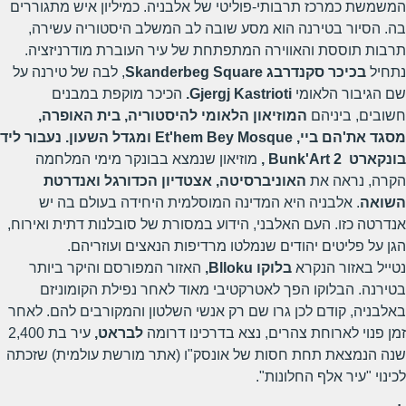
המשמשת כמרכז תרבותי-פוליטי של אלבניה. כמיליון איש מתגוררים
בה. הסיור בטירנה הוא מסע שובה לב המשלב היסטוריה עשירה,
תרבות תוססת והאווירה המתפתחת של עיר העוברת מודרניזציה.
נתחיל
בכיכר סקנדרבג
Skanderbeg Square
, לבה של טירנה על
שם הגיבור הלאומי
Gjergj Kastrioti
.
הכיכר מוקפת במבנים
חשובים, ביניהם
המוזיאון הלאומי להיסטוריה, בית האופרה,
מסגד את'הם ביי,
Et'hem Bey Mosque
ומגדל השעון. נעבור ליד
בונקארט
Bunk'Art 2
,
מוזיאון שנמצא בבונקר מימי המלחמה
הקרה, נראה את
האוניברסיטה, אצטדיון הכדורגל ואנדרטת
השואה
. אלבניה היא המדינה המוסלמית היחידה בעולם בה יש
אנדרטה כזו. העם האלבני, הידוע במסורת של סובלנות דתית ואירוח,
הגן על פליטים יהודים שנמלטו מרדיפות הנאצים ועוזריהם.
נטייל באזור הנקרא
בלוקו
Blloku
,
האזור המפורסם והיקר ביותר
בטירנה. הבלוקו הפך לאטרקטיבי מאוד לאחר נפילת הקומוניזם
באלבניה, קודם לכן גרו שם רק אנשי השלטון והמקורבים להם. לאחר
זמן פנוי לארוחת צהרים, נצא בדרכינו דרומה
לבראט,
עיר בת 2,400
שנה הנמצאת תחת חסות של אונסק"ו (אתר מורשת עולמית) שזכתה
לכינוי "עיר אלף החלונות".