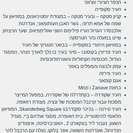
הכפר הציורי ווצ'אני
העיר סקופייה
קניון מטקה – ובעיר מטקה – במצודת יוסטיניאנוס, במוזיאון על
שמה של אמא תרזה , גשר האבן העותומאני, אנדרטת
אלכנסדר הגדול הוריו פיליפוס השני ואולימפיאס, שער הניצחון
שייט במעלה נהר הטרסקה
במוזיאון היהודי בסקופייה – בבזאר הטורקי של העיר
העיר פריזרן בקוסובו – סיור בעיר בו נלך לאורך הנהר, המסגד
הגדול, הכנסיות הקתוליות והאורתודוכסיות.
עמק ולבונה והמפלים באזור
העיר פירזה
אגם קומאני
בחוות Mrizi i Zanave
העיר שקודרה – בקתדרלה של שקודרה, במפעל המייצר
מסכות עבור קרנבל המסכות של ונציה, מצודת רוזאפה.
העיר טירנה – בכיכר סקנדרבג Skanderbeg Square, המוזיאון
הלאומי להיסטוריה, בית האופרה, מסגד את'הם ביי, מגדל
השעון. נעבור ליד בונקארט 2 , האוניברסיטה, איצטדיון
הכדורגל, ואנדרטת השואה, אזור בלוקו, נעלה עם הרכבל להר