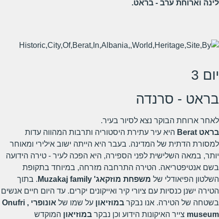
לינה וארוחת ערב - בראט.
יום 3
בראט - סרנדה
לאחר ארוחת הבוקר נצא לסיור בעיר.
בראט
Berat
היא עיר עתירת היסטוריה ותרבות המהווה עדות
למסורת הדתית של המדינה. בעבר היא הייתה ישוב אילירי ומאוחר
יותר, במאה השלישית לפני הספירה, היא הפכה לעיר - טירה הידועה
בשם אנטיפטריאה. הטירה התרחבה מזרחה, במיוחד בתקופת
השלטון הפיאודלי של
משפחת מוזקאג'
Muzakaj family
. בתוך
הטירה ישנן כנסיות עם ציורי קיר ואייקונים יקרים. עד היום חיים אנשים
בשטחה של הטירה. אנו נבקר
במוזיאון
על שמו של
אונופרי ,
Onufri
museum
צייר האיקונות הידוע וכן נבקר
במוזיאון
המוקדש