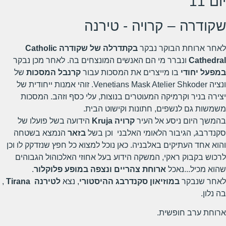
יום 11
שקודרה – קרויה - טירנה
לאחר ארוחת הבוקר נבקר
בקתדרלה של שקודרה
Catholic
Cathedral
ונברר מי הם האנשים המונצחים בה. לאחר מכן נבקר
במפעל יחודי
בו מייצרים את המסכות עבור
קרנבל המסכות
של
ונציה Venetians Mask Atelier Shkoder. זוהי אמנות ייחודית של
יצירה בניר וקרמיקה המעוטרים בנוצות, עלי כסף וזהב. המסכות
משמשות גם לנשפים, חתונות וקישוט הבית.
בהמשך היום ניסע אל העיר
קרויה
Kruja
הידועה בשל פועלו של
סקנדרבג, הגיבור הלאומי האלבני וכן בשל
בזאר
הנמצא בשטחה
והוא אחד העתיקים באלבניה. כאן נוכל למצוא כל חפץ שנזדקק לו וכן
לרכוש בקבוק ראקי, המשקה הידוע בעל אחוזי האלכוהול הגבוהים
שהוא מכיל...נאכל
ארוחת צהריים ונצפה במופע פלוקלור
.
לאחר שנבקר
במוזיאון סקנדרבג ההיסטורי
, נצא
לטירנה
Tirana
,
בה נלון.
ארוחת ערב חופשית.