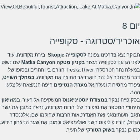
יום 8
אוכריד/סטרוגה - סקופייה
הבוקר נצא בדרכינו צפונה
לסקופייה
Skopje
בירת מקדוניה. עוד
לפני הגיענו לסקופיה נעצור
בקניון מטקה
Canyon
Matka
שם נשוט
במעלה נהר הטרסקה Treska River הזורם בין ההרים ובסופו של
דבר מתחבר אל נהר הוארדאר החוצה את מקדוניה.
במהלך השייט
,
ניפרד מהסירות ונעלה אל
מערת הנטיפים
היפה הנמצאת על צלע
ההר.
בסקופייה נבקר
במצודת יוסטיניאנוס
המשקיפה אל העיר,
במוזיאון
היהודי
המספר את סיפורה של יהדות מקדוניה, נראה כמובן את גשר
האבן העותומאני ואת האנדרטאות הרבות שהוקמו שם: אלכנסדר
הגדול, הוריו פיליפוס השני ואולימפיאס וכמובן את שער הניצחון הידוע.
כמו כן נבקר
בשוק הטורקי
של העיר.