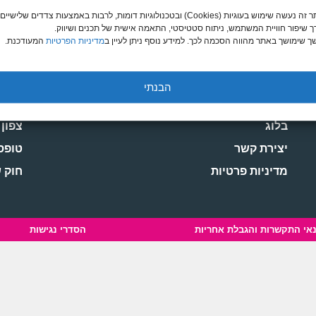
בית
אירו
באתר זה נעשה שימוש בעוגיות (Cookies) ובטכנולוגיות דומות, לרבות באמצעות צדדים שלישיים,
ך שיפור חוויית המשתמש, ניתוח סטטיסטי, התאמה אישית של תכנים ושיווק.
אודות
אסיה
 שימושך באתר מהווה הסכמה לכך. למידע נוסף ניתן לעיין ב
מדיניות הפרטיות
המעודכנת.
טיולים מאורגנים
אפרי
ביטוח נסיעות
דרום
הבנתי
מדריכי Solo Dreams
מרכז
בלוג
צפון
יצירת קשר
טופס 
מדיניות פרטיות
חוק 
אי התקשרות והגבלת אחריות
הסדרי נגישות