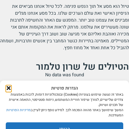
טיול הוא מסע אל תוך הנפש פנימה. לכל טיול אנחנו מביאים את
הניסיון האישי ואת עולם הערכים שלנו. בכל מסע אנחנו מגלים
ומבינים את עצמנו טוב יותר. המפגש עם האחר והחשיפה לתרבות
שונה מעשירים את עולמנו. מרתק לראות את המקומות אותם אני
מכירה ואוהבת ואליהם אני מגיעה שוב ושוב דרך העיניים של
המטיילים. מאמינה בתיירות כגשר המחבר בין אנשים ותרבויות, ושמחה
להוביל כל אחת ואחד אל מחוז חפץ.
הטיולים של שרון טלמור
No data was found
הגדרות פרטיות
באתר זה נעשה שימוש בעוגיות (Cookies) ובטכנולוגיות דומות, לרבות באמצעות
צדדים שלישיים, לצורך שיפור חוויית המשתמש, ניתוח סטטיסטי, התאמה אישית
של תכנים ושיווק.
המשך שימושך באתר מהווה הסכמה לכך. למידע נוסף ניתן לעיין ב
מדיניות הפרטיות
המעודכנת.
הבנתי