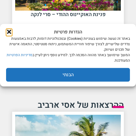
פנינת האוקיינוס ההודי – סרי לנקה
-
הגדרות פרטיות
25/12/2026
13/12/2026
באתר זה נעשה שימוש בעוגיות (Cookies) ובטכנולוגיות דומות, לרבות באמצעות
צדדים שלישיים, לצורך שיפור חוויית המשתמש, ניתוח סטטיסטי, התאמה אישית
13 ימים
| החל מ-$4,248
של תכנים ושיווק.
המשך שימושך באתר מהווה הסכמה לכך. למידע נוסף ניתן לעיין ב
מדיניות הפרטיות
המעודכנת.
לפרטים
הבנתי
ההרצאות של אסי ארביב