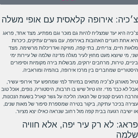
צ׳כיה: אירופה קלאסית עם אופי משלה
צ׳כיה היא יעד שמצליח להיות גם מוכר וגם מפתיע. מצד אחד, פראג
היא אחת הערים האהובות באירופה, עם גשרים עתיקים, כיכרות
מלאות חיים, צריחים, בתי קפה, מוזיקה ואדריכלות מרשימה. מצד
שני, מי שיוצא מעט מחוץ לעיר מגלה מדינה שלמה של עיירות ימי
ביניים, טירות, מרחבים ירוקים, מבשלות בירה מקומיות וסיפורים
היסטוריים שמחברים בין מרכז אירופה, בוהמיה ומוראביה.
טיול מאורגן לצ׳כיה מתאים במיוחד למי שמחפש יעד אירופי עשיר,
אבל לא כבד מדי. זהו טיול שיש בו תרבות, היסטוריה, נופים, אוכל טוב
והרבה רגעים קטנים של הנאה: הליכה על גשר קארל בשעות הנכונות,
עצירה בכיכר עתיקה, ביקור בטירה שמספרת סיפור של מאות שנים,
או ישיבה רגועה בבית קפה מול רחוב שנראה כאילו יצא מציור.
פראג: לא רק עיר יפה, אלא חוויה
שלמה