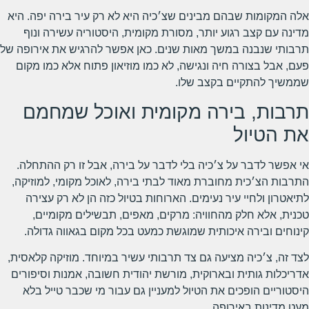
אלה המקומות שבהם מבינים שצ׳כיה היא לא רק עיר בירה יפה. היא
מדינה עם קצב רגוע יותר, מסורת מקומית, היסטוריה עשירה ונוף
תרבותי שנבנה במשך מאות שנים. כאן אפשר להרגיש את אירופה של
פעם, אבל בצורה חיה ונגישה, לא כמו מוזיאון פתוח אלא כמו מקום
שממשיך להתקיים בקצב שלו.
תרבות, בירה מקומית ואוכל שמחמם
את הטיול
אי אפשר לדבר על צ׳כיה בלי לדבר על בירה, אבל זו רק ההתחלה.
התרבות הצ׳כית מחוברת מאוד לבתי בירה, לאוכל מקומי, למוזיקה,
לתיאטרון ולחיי עיר נעימים. הארוחות בטיול כזה הן לא רק עצירה
טכנית, אלא חלק מהחוויה: מרקים, מאפים, תבשילים מקומיים,
קינוחים ובירה איכותית שמוגשת כמעט בכל מקום בגאווה גדולה.
לצד זה, צ׳כיה מציעה גם צד תרבותי עשיר במיוחד. מוזיקה קלאסית,
אדריכלות גותית ובארוקית, מורשת יהודית חשובה, אמנות וסיפורים
היסטוריים הופכים את הטיול למעניין גם עבור מי שכבר טייל בלא
מעט מדינות באירופה.