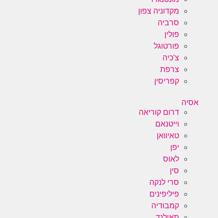
מקדוניה צפון
סרביה
פולין
פורטוגל
צ'כיה
צרפת
קפריסין
אסיה
דרום קוריאה
וייטנאם
טאיוואן
יפן
לאוס
סין
סרי לנקה
פיליפינים
קמבודיה
תאילנד