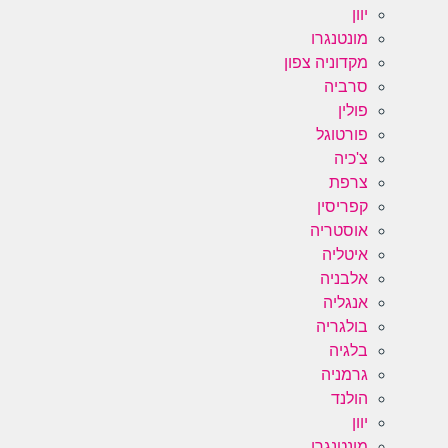
יוון
מונטנגרו
מקדוניה צפון
סרביה
פולין
פורטוגל
צ'כיה
צרפת
קפריסין
אוסטריה
איטליה
אלבניה
אנגליה
בולגריה
בלגיה
גרמניה
הולנד
יוון
מונטנגרו