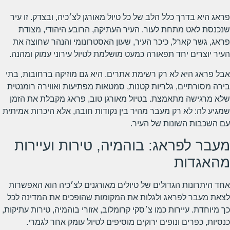
פראג היא בדרך כלל הלב של כל טיול מאורגן לצ׳כיה, ובצדק. זו עיר
שנכנסת לאט מתחת לעור. העיר העתיקה, הרובע היהודי, מצודת
פראג, גשר קארל, כיכר העיר, שעון האסטרונומי והנהר שחוצה את
העיר יוצרים יחד תפאורה כמעט מושלמת לטיול עירוני עמוק ומהנה.
אבל פראג היא לא רק רשימת אתרים. היא גם מוזיקה ברחובות, בתי
בירה מסורתיים, גלריות קטנות, סמטאות מפתיעות ואווירה רומנטית
שלא מרגישה מתאמצת. בטיול מאורגן טוב, פראג מקבלת את הזמן
שמגיע לה: לא רק מעבר מהיר בין נקודות חובה, אלא היכרות אמיתית
עם השכבות השונות של העיר.
מעבר לפראג: בוהמיה, טירות ועיירות
מהאגדות
אחד היתרונות הגדולים של טיולים מאורגנים לצ׳כיה הוא האפשרות
לצאת מעבר לפראג ולגלות את המקומות שהופכים את המדינה לכל
כך מיוחדת. עיירות כמו צ׳סקי קרומלוב, אזורי בוהמיה, טירות עתיקות,
כנסיות, כפרים ונופים ירוקים מוסיפים לטיול עומק אחר לגמרי.