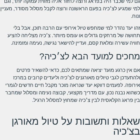
גם למי שכבר היה בפראג ורוצה לחזור אליה מזווית עמוקה יותר, וגם
למי שמגיע לצ׳כיה בפעם הראשונה ורוצה לקבל מסלול מסודר, מעניין
ונוח.
זהו יעד נהדר למי שמחפש טיול אירופי עם הרבה תוכן, אבל בלי
תחושה של מרחקים גדולים או עומס מיותר. צ׳כיה מצליחה להציע
חוויה עשירה ומלאת קסם, ועדיין להישאר נגישה, נעימה ומזמינה.
מחכים למועד הבא לצ׳כיה?
אם אין כרגע מועד יציאה שמתאים לכם, כדאי להשאיר פרטים
ולהתעדכן לגבי טיולים מאורגנים לצ׳כיה וליעדים קרובים במרכז
אירופה. לפעמים דווקא יעד שנראה מוכר מקבל חיים חדשים לגמרי
כשהוא נבנה נכון, עם מדריך מקצועי, קבוצה נעימה ומסלול שמחבר
בין פראג הקלאסית לבין צ׳כיה שמחוץ למסלול הרגיל.
שאלות ותשובות על טיול מאורגן
בצ'כיה