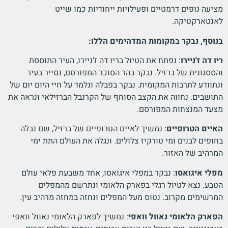
מציעה נופים דרמטיים ופעילויות ייחודיות כמו שייט
לאנטארקטיקה.
בנוסף, נבקר במקומות המדהימים הללו:
ריו דה ז'ניירו
: נפתח את הטיול בריו דה ז'ניירו, העיר התוססת
והססגונית של ברזיל. נבקר בהר הסוכר המפורסם, נסייר בעיר
ונתוודע לתרבות המקומית. נבקר בפבלה ונלמד על חיי היום יום של
התושבים. נחווה את הקצב הסוחף של הקרנבל הברזילאי ונראה את
מצעד המנצחות המפורסם.
האיים הטרופיים
: נמשיך לאיים הטרופיים של ברזיל, שם נבלה
בחופים לבנים ומי טורקיז צלולים. ונגלה את העולם התת ימי
המרהיב של האזור.
מפלי איגואסו
: נבקר במפלי איגואסו, אחד משבעת פלאי עולם
הטבע. נצא לטיול רגלי בפארק הלאומי ונתרשם מהמפלים
המרשימים מקרוב. נטוס מעל המפלים ונחזה במחזה מרהיב עין.
הפארק הלאומי נאוול וואפי
: נמשיך לפארק הלאומי נאוול וואפי