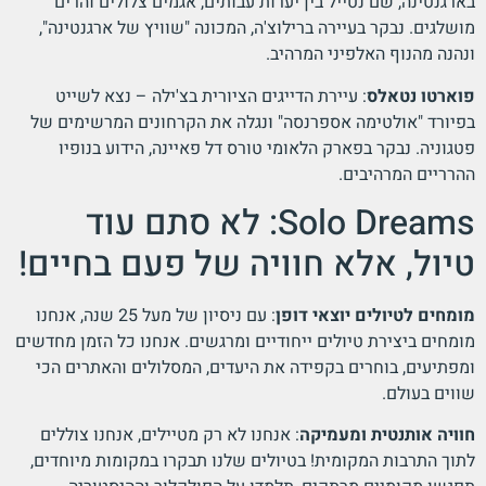
בארגנטינה, שם נטייל בין יערות עבותים, אגמים צלולים והרים
מושלגים. נבקר בעיירה ברילוצ'ה, המכונה "שוויץ של ארגנטינה",
ונהנה מהנוף האלפיני המרהיב.
פוארטו נטאלס
: עיירת הדייגים הציורית בצ'ילה – נצא לשייט
בפיורד "אולטימה אספרנסה" ונגלה את הקרחונים המרשימים של
פטגוניה. נבקר בפארק הלאומי טורס דל פאיינה, הידוע בנופיו
ההרריים המרהיבים.
Solo Dreams: לא סתם עוד
טיול, אלא חוויה של פעם בחיים!
מומחים לטיולים יוצאי דופן
: עם ניסיון של מעל 25 שנה, אנחנו
מומחים ביצירת טיולים ייחודיים ומרגשים. אנחנו כל הזמן מחדשים
ומפתיעים, בוחרים בקפידה את היעדים, המסלולים והאתרים הכי
שווים בעולם.
חוויה אותנטית ומעמיקה
: אנחנו לא רק מטיילים, אנחנו צוללים
לתוך התרבות המקומית! בטיולים שלנו תבקרו במקומות מיוחדים,