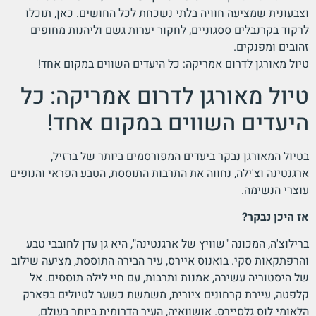
וצבעונית שמציעה חוויה בלתי נשכחת לכל החושים. כאן, תוכלו
לרקוד בקרנבלים ססגוניים, לחקור יערות גשם וליהנות מחופים
זהובים ומפנקים.
טיול מאורגן לדרום אמריקה: כל היעדים השווים במקום אחד!
טיול מאורגן לדרום אמריקה: כל
היעדים השווים במקום אחד!
בטיול המאורגן נבקר ביעדים המפורסמים ביותר של ברזיל,
ארגנטינה וצ'ילה, נחווה את התרבות התוססת, הטבע הפראי והנופים
עוצרי הנשימה.
אז היכן נבקר?
ברילוצ'ה, המכונה "שוויץ של ארגנטינה", היא גן עדן לחובבי טבע
והרפתקאות סקי. בואנוס איירס, עיר הבירה התוססת, מציעה שילוב
של היסטוריה עשירה, אמנות ותרבות, עם חיי לילה תוססים. אל
קלפטה, עיירת קרחונים ציורית, משמשת כשער לטיולים בפארק
הלאומי לוס גלסיירס. אושוואיה, העיר הדרומית ביותר בעולם,