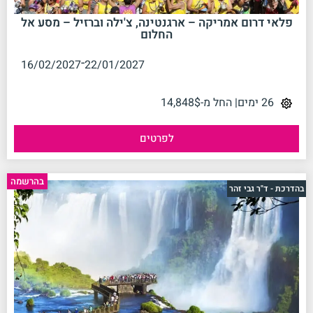
פלאי דרום אמריקה – ארגנטינה, צ'ילה וברזיל – מסע אל
החלום
-
16/02/2027
22/01/2027
26 ימים
| החל מ-14,848$
לפרטים
בהרשמה
בהדרכת - ד"ר גבי זהר