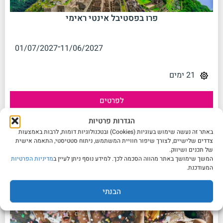
פרו בפסטיבל אינטי ראימי
-
01/07/2027
11/06/2027
21 ימים
לפרטים
הגדרות פרטיות
טיולים ללא תאריך יציאה כרגע
באתר זה נעשה שימוש בעוגיות (Cookies) ובטכנולוגיות דומות, לרבות באמצעות
No data was found
צדדים שלישיים, לצורך שיפור חוויית המשתמש, ניתוח סטטיסטי, התאמה אישית
של תכנים ושיווק.
המשך שימושך באתר מהווה הסכמה לכך. למידע נוסף ניתן לעיין ב
מדיניות הפרטיות
המעודכנת.
הבנתי