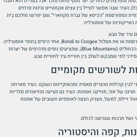
ת ומפרצונים כחולים. יעד נוסף פחות מוכר אבל בעניינו הוא חובה-
בלב העיר שבה אפשר לטייל בין עצים אקזוטיים וגינות פרחים
צפית המפורסמת “הכיסא של גברת מקווארי”.שם יפרשו מולכם בית
האייקוניות של אוסטרליה.
ם עיר של טבע.
טיול בסידני יכול לכלול הליכה בטיילת בונדאי המפורסמת או את מסלול Bondi to Coogee, אחד היפים בחופי אוסטרליה.
במרחק נסיעה קצרה ממרכז העיר מחכים גם ההרים הכחולים (Blue Mountains), שמציעים נופים מדהימים של יערות
דני למי שמבקש לשלב בין חוויית עיר לחוויית טבע.
יות לשורשים מקומיים
ני לבין קהילות מהגרים מאסיה ומהאוקיינוס השקט. העיר מארחת
חגיגה של אור, מוזיקה ואמנות. העיר גם מציעה מוזיאונים וגלריות
ות’ ויילס, למשל, מעניק הצצה לאוספים חשובים של אמנות
מי ושל תרבות שנגישה לכולם.
ות, קפה והיסטוריה