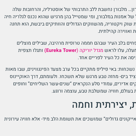
ון… מלבורן נחשבת ללב התרבותי של אוסטרליה, והרחובות שלה
של אמנות במלבורן, ומי שמטייל בהן מרגיש שהוא נכנס לגלריה חיה
 שוק ויקטוריה, מהשווקים הגדולים והוותיקים ביבשת, הוא תחנה
 ואווירה קהילתית.
ופחים בלב העיר שבהם חממה טרופית מרהיבה, שבילים מוצלים
מעלה, עלו לראש
מגדל יוריקה (
Eureka Tower)
ותגלו תצפית
יסה את כל העיר לפריים אחד.
נשכחות: באי פיליפ מתקיים בכל ערב מצעד הפינגווינים, שבו מאות
ם ציד בים- מחזה טבע מרגש שלא תשכחו. ולעומתם, דרך האוקיינוס
ם אדירים, עמודי סלע הנקראים “שנים-עשר השליחים” וחופים
 בעולם, חוויה שמשלבת טבע, עוצמה ורוגע.
, יצירתית וחמה
“אייקונים גדולים” שמושכים את תשומת הלב מיד- אלא חוויה עירונית