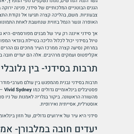
גשר הנמל המרשים, ממנו נשקפים נופי המפרץ, יאכטו
הגנים הבוטניים המלכותיים של סידני, פנינה ירוקה 
צבעוניות. משם, בהליכה קצרה תגיעו אל נקודת הת
האופרה וגשר הנמל בזווית שנחשבת לאחת התמונות 
אך סידני איננה רק עיר של מבנים מפורסמים- היא ג
אקליפטוס ועמקים מרהיבים. אלה הם יעדים חובה בסי
תרבות בסידני- בין גלובל
תרבות בסידני נבנית מהמפגש בין עולם מערבי-מודר
פסטיבלים בינלאומיים גדולים כמו
Vivid Sydney
– 
מהשורה הראשונה. ביקור בגלריה לאמנות של ניו סא
אוסטרלית, אסייתית ואירופית.
סידני היא עיר של אירועים גדולים, של חזון בינלאו
יעדים חובה במלבורן- אמנ