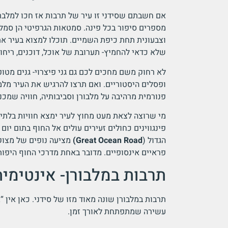
אם חשבתם שסידני זו עיר של תרבות אז חכו למלבר
מספרים סיפור בכל פינה. סמטאות הגרפיטי הן סמל 
וצבעונית תחת כיפת השמיים. תוכלו למצוא בעיר את
שלא כדאי להחמיץ- תערובת של אוכל, דוכנים, ריחות
לא רחוק משם מחכים לכם גם גני פיצרוי- גנים מט
ופסלים היסטוריים. ואם תרצו להרגיש את העיר מל
פנורמית מרהיבה על מלבורן וסביבותיה, חוויה שמכנ
מי שרוצה לצאת מעט מחוץ לעיר ימצא חוויות בלתי 
פינגווינים כחולים זעירים עולים אל החוף בתום יו
הגדול (
Great Ocean Road)
מציעה נופים של מצוקי
פראיים אינסופיים. מדובר באחת מדרכי החוף היפות
תרבות במלבורן- אינטימית
תרבות במלבורן שונה מאוד מזו של סידני. כאן אין 
עשירה שמתפתחת לאורך זמן.