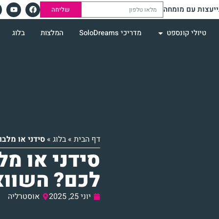
יעצות עם מומחה
שליחה
טיולי קונספט
מדריכי SoloDreams
המלצות
בלוג
דף הבית
»
בלוג
»
סידני או מלב
סידני או מל
לכם? השווא
יוני 25, 2025
אוסטרליה