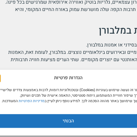
ן עצמאיים, גלריות בוטיק ואווירה אירופאית שמרגישים בכל פינה.
 תרבות הקפה שלה מושרשת עמוק באורח החיים המקומי, והיא
 במלבורן
סידני או אמנות במלבורן.
מיים ובאירועים בינלאומיים נוצצים. במלבורן, לעומת זאת, האמנות
 האותנטי עם יוצרים מקומיים. שתי הערים מציעות חוויה תרבותית
הגדרות פרטיות
ו מלבורן?
באתר זה נעשה שימוש בעוגיות (Cookies) ובטכנולוגיות דומות, לרבות באמצעות צדדים שלישיי
ך שיפור חוויית המשתמש, ניתוח סטטיסטי, התאמה אישית של תכנים ושיווק.
 שימושך באתר מהווה הסכמה לכך. למידע נוסף ניתן לעיין ב
מדיניות הפרטיות
המעודכנת.
חורף אצלם.
הבנתי
ר או בין מרץ למאי- מזג האוויר נעים, לא חם מדי והעיר פורחת